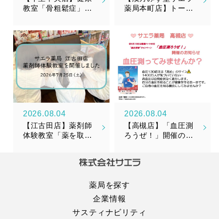
教室「骨粗鬆症」を
薬局本町店】トータ
開催しました
ルメンテナンスサプ
リメント『漢美糖花
（かんびとうか）』
新発売のお知らせ
2026.08.04
2026.08.04
【江古田店】薬剤師
【高槻店】「血圧測
体験教室「薬を取り
ろうぜ！」開催のお
そろえてみよう！」
知らせ
を開催しました！
薬局を探す
企業情報
サスティナビリティ