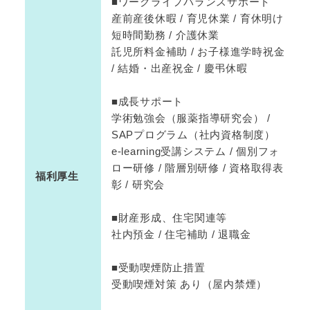
■ワークライフバランスサポート
産前産後休暇 / 育児休業 / 育休明け
短時間勤務 / 介護休業
託児所料金補助 / お子様進学時祝金
/ 結婚・出産祝金 / 慶弔休暇
■成長サポート
学術勉強会（服薬指導研究会） /
SAPプログラム（社内資格制度）
e-learning受講システム / 個別フォ
ロー研修 / 階層別研修 / 資格取得表
福利厚生
彰 / 研究会
■財産形成、住宅関連等
社内預金 / 住宅補助 / 退職金
■受動喫煙防止措置
受動喫煙対策 あり（屋内禁煙）