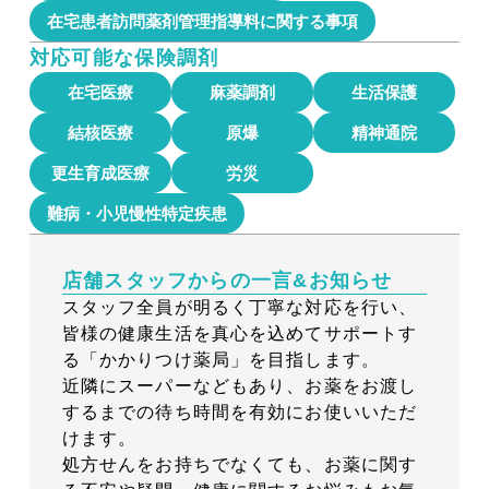
在宅患者訪問薬剤管理指導料に関する事項
対応可能な
保険調剤
在宅医療
麻薬調剤
生活保護
結核医療
原爆
精神通院
更生育成医療
労災
難病・小児慢性特定疾患
店舗スタッフからの一言&お知らせ
スタッフ全員が明るく丁寧な対応を行い、
皆様の健康生活を真心を込めてサポートす
る「かかりつけ薬局」を目指します。
近隣にスーパーなどもあり、お薬をお渡し
するまでの待ち時間を有効にお使いいただ
けます。
処方せんをお持ちでなくても、お薬に関す