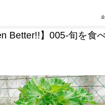
een Better!!】005-旬