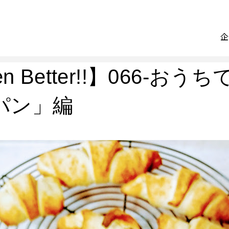
een Better!!】066-お
パン」編