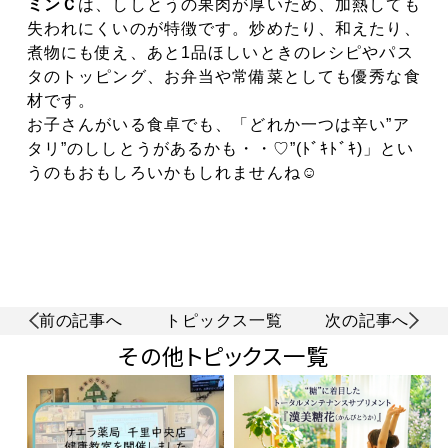
ミンＣ
は、ししとうの果肉が厚いため、加熱しても
失われにくい
のが特徴です。炒めたり、和えたり、
煮物にも使え、あと
1
品ほしいときの
レシピやパス
タのトッピング、お弁当や常備菜としても優秀な食
材です。
お子さんがいる食卓でも、「どれか一つは辛い”ア
タリ”のししとうがあるかも・・♡”(ﾄﾞｷﾄﾞｷ)」とい
うのもおもしろいかもしれませんね☺
前の記事へ
トピックス一覧
次の記事へ
その他トピックス一覧