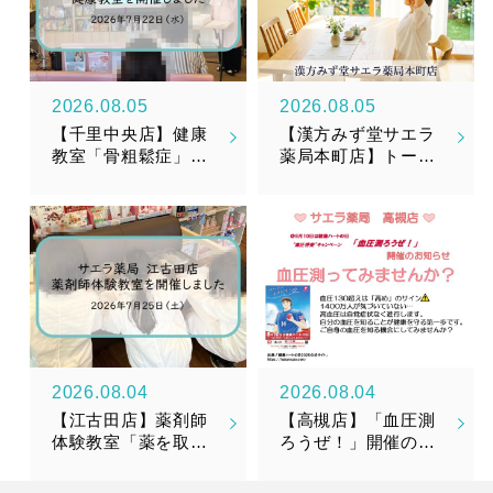
2026.08.05
2026.08.05
【千里中央店】健康
【漢方みず堂サエラ
教室「骨粗鬆症」を
薬局本町店】トータ
開催しました
ルメンテナンスサプ
リメント『漢美糖花
（かんびとうか）』
新発売のお知らせ
2026.08.04
2026.08.04
【江古田店】薬剤師
【高槻店】「血圧測
体験教室「薬を取り
ろうぜ！」開催のお
そろえてみよう！」
知らせ
を開催しました！