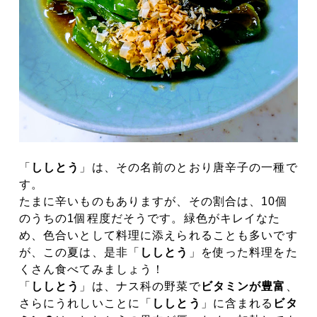
「
ししとう
」は、その名前のとおり唐辛子の一種で
す。
たまに辛いものも
ありますが、その割合は、
10
個
のうちの
1
個程度だそうです。
緑色がキレイなた
め、色合いとして料理に添えられることも多いです
が、
この夏は、是非「
ししとう
」を使った料理をた
くさん食べてみましょう！
「
ししとう
」は、ナス科の野菜で
ビタミンが豊富
、
さらにうれしいことに「
ししとう
」に
含まれる
ビタ