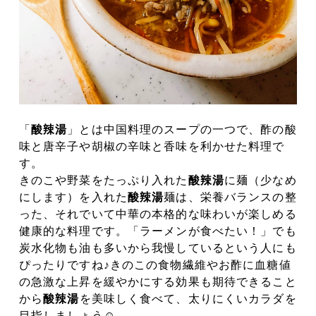
「
酸辣湯
」とは中国料理のスープの一つで、酢の酸
味と唐辛子や胡椒の辛味
と香味を利かせた料理で
す。
きのこや野菜をたっぷり入れた
酸辣湯
に麺（少なめ
にします）を入れた
酸辣湯
麺は、栄養バランスの整
った、それでいて中華の本格的な味わいが楽しめる
健康的な料理です。「ラーメンが食べたい！」でも
炭水化物も油も多いから我慢しているという人
にも
ぴったりですね♪
きのこの食物繊維やお酢に血糖値
の急激な上昇を緩やかにする効果も期待できること
から
酸辣湯
を美味しく食べて、太りにくいカラダを
目指しましょう
☺