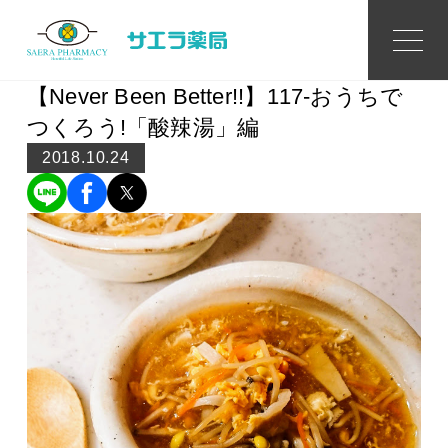
Topics
トピックス
【Never Been Better!!】117-おうちで
つくろう!「酸辣湯」編
2018.10.24