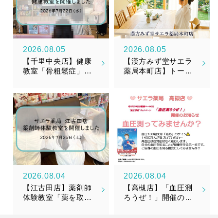
2026.08.05
2026.08.05
【千里中央店】健康
【漢方みず堂サエラ
教室「骨粗鬆症」を
薬局本町店】トータ
開催しました
ルメンテナンスサプ
リメント『漢美糖花
（かんびとうか）』
新発売のお知らせ
2026.08.04
2026.08.04
【江古田店】薬剤師
【高槻店】「血圧測
体験教室「薬を取り
ろうぜ！」開催のお
そろえてみよう！」
知らせ
を開催しました！