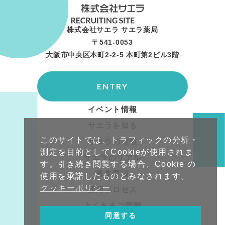
株式会社サエラ サエラ薬局
〒541-0053
大阪市中央区本町2-2-5 本町第2ビル3階
ENTRY
イベント情報
サエラを知る
このサイトでは、トラフィックの分析・
サエラの特徴
測定を目的としてCookieが使用されま
サエラのリアル
す。引き続き閲覧する場合、Cookie の
募集要項
使用を承諾したものとみなされます。
クッキーポリシー
採用プロセス
よくあるご質問
同意する
企業サイトへ