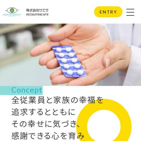
サエラを知る
ENTRY
Get to know Saera
Concept
全従業員と家族の幸福を
追求するとともに
その幸せに気づき、
感謝できる心を育み