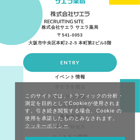
株式会社サエラ サエラ薬局
〒541-0053
大阪市中央区本町2-2-5 本町第2ビル3階
ENTRY
イベント情報
サエラを知る
このサイトでは、トラフィックの分析・
サエラの特徴
測定を目的としてCookieが使用されま
サエラのリアル
す。引き続き閲覧する場合、Cookie の
募集要項
使用を承諾したものとみなされます。
クッキーポリシー
採用プロセス
よくあるご質問