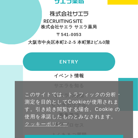
株式会社サエラ サエラ薬局
〒541-0053
大阪市中央区本町2-2-5 本町第2ビル3階
ENTRY
イベント情報
サエラを知る
このサイトでは、トラフィックの分析・
サエラの特徴
測定を目的としてCookieが使用されま
サエラのリアル
す。引き続き閲覧する場合、Cookie の
募集要項
使用を承諾したものとみなされます。
クッキーポリシー
採用プロセス
よくあるご質問