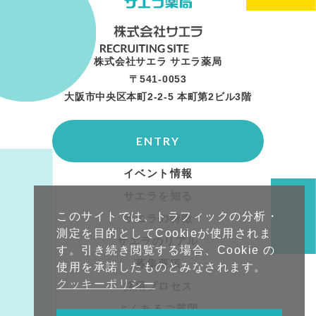
株式会社サエラ サエラ薬局
〒541-0053
大阪市中央区本町2-2-5 本町第2ビル3階
ENTRY
イベント情報
サエラを知る
このサイトでは、トラフィックの分析・
サエラの特徴
測定を目的としてCookieが使用されま
サエラのリアル
す。引き続き閲覧する場合、Cookie の
募集要項
使用を承諾したものとみなされます。
クッキーポリシー
採用プロセス
よくあるご質問