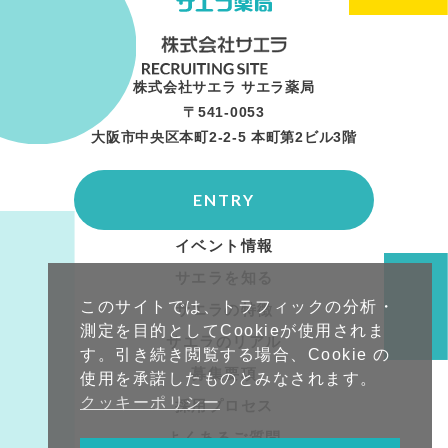
株式会社サエラ サエラ薬局
〒541-0053
大阪市中央区本町2-2-5 本町第2ビル3階
ENTRY
イベント情報
サエラを知る
このサイトでは、トラフィックの分析・
サエラの特徴
測定を目的としてCookieが使用されま
サエラのリアル
す。引き続き閲覧する場合、Cookie の
募集要項
使用を承諾したものとみなされます。
クッキーポリシー
採用プロセス
よくあるご質問