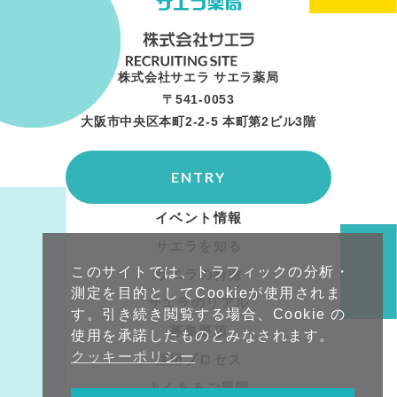
株式会社サエラ サエラ薬局
〒541-0053
大阪市中央区本町2-2-5 本町第2ビル3階
ENTRY
イベント情報
サエラを知る
このサイトでは、トラフィックの分析・
サエラの特徴
測定を目的としてCookieが使用されま
サエラのリアル
す。引き続き閲覧する場合、Cookie の
募集要項
使用を承諾したものとみなされます。
クッキーポリシー
採用プロセス
よくあるご質問