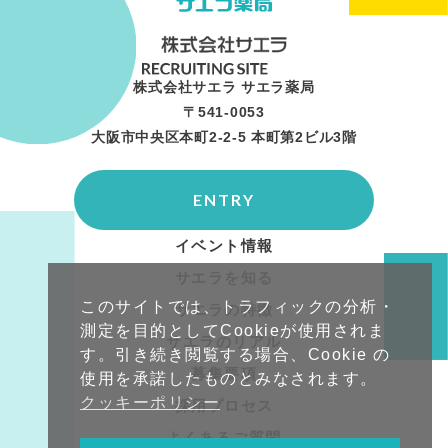
株式会社サエラ サエラ薬局
〒541-0053
大阪市中央区本町2-2-5 本町第2ビル3階
ENTRY
イベント情報
サエラを知る
このサイトでは、トラフィックの分析・
サエラの特徴
測定を目的としてCookieが使用されま
サエラのリアル
す。引き続き閲覧する場合、Cookie の
募集要項
使用を承諾したものとみなされます。
クッキーポリシー
採用プロセス
よくあるご質問