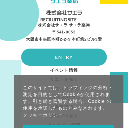
株式会社サエラ サエラ薬局
〒541-0053
大阪市中央区本町2-2-5 本町第2ビル3階
ENTRY
イベント情報
サエラを知る
このサイトでは、トラフィックの分析・
サエラの特徴
測定を目的としてCookieが使用されま
サエラのリアル
す。引き続き閲覧する場合、Cookie の
募集要項
使用を承諾したものとみなされます。
クッキーポリシー
採用プロセス
よくあるご質問